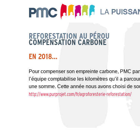
REFORESTATION AU PÉROU
COMPENSATION CARBONE
EN 2018…
Pour compenser son empreinte carbone, PMC partic
l’équipe comptabilise les kilomètres qu’il a parcou
une somme. Cette année nous avons choisi de s
http://www.purprojet.com/fr/agroforesterie-reforestation/