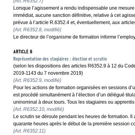
(Art. R6352.7)
Lorsque l’agissement a rendu indispensable une mesure c
immédiat, aucune sanction définitive, relative à cet agis
prévue à l’article R.6352.4 et, éventuellement, aux articl
(Art. R6352.8, modifié)
Le directeur de l’organisme de formation informe l’employ
ARTICLE 8
Représentation des stagiaires : élection et scrutin
(selon les dispositions des articles R6352.9 à 12 du Code
2019-1143 du 7 novembre 2019)
(Art. R6352.9, modifié)
Pour les actions de formation organisées en sessions d’un
est procédé simultanément à l’élection d’un délégué titul
uninominal à deux tours. Tous les stagiaires ou apprentis 
(Art. R6352.10, modifié)
Le scrutin se déroule pendant les heures de formation. Il a
quarante heures après le début de la première session co
(Art. R6352.11)