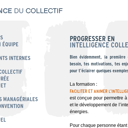
RS
PROGRESSER EN
INTELLIGENCE COLL
N ÉQUIPE
Bien évidemment, la première 
NTS INTERNES
besoin, tes motivations, tes enj
pour t’éclairer quelques exemple
COLLECTIF
URÉE
La formation :
JET
FACILITER ET ANIMER L’INTELLI
est conçue pour permettre à
ES MANAGÉRIALES
et le développement de l’intel
ONVENTION
énergies.
UEL
Pour chaque personne étant en